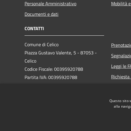
Personale Amministrativo
Mobilità e
Documenti e dati
CONTATTI
Comune di Celico
Prenotaz
Piazza Gustavo Valente, 5 - 87053 -
Segnalazi
Celico
Leggi le 
Codice Fiscale: 00395920788
Richiesta
Partita IVA: 00395920788
PEC:
postmaster@pec.comunedicelico.it
Questo sito 
Centralino Unico: 0984435004
alla navig