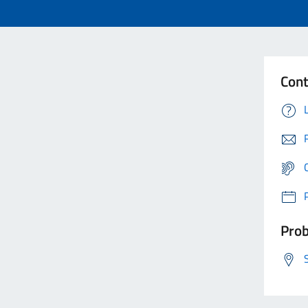
Cont
Prob