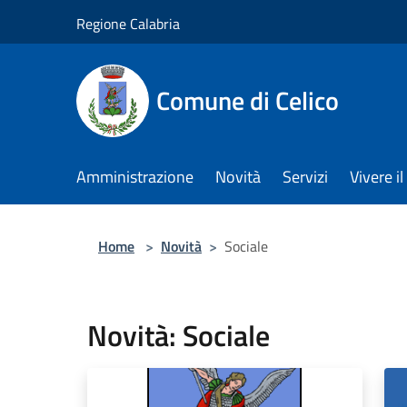
Salta al contenuto principale
Regione Calabria
Comune di Celico
Amministrazione
Novità
Servizi
Vivere 
Home
>
Novità
>
Sociale
Novità: Sociale