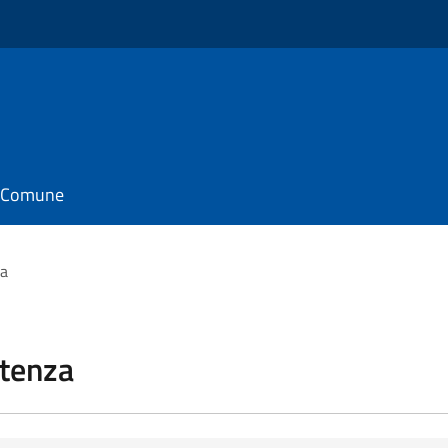
il Comune
za
stenza