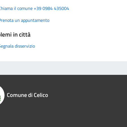
Chiama il comune +39 0984 435004
Prenota un appuntamento
lemi in città
Segnala disservizio
Comune di Celico